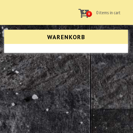
0 items in cart
0
WARENKORB