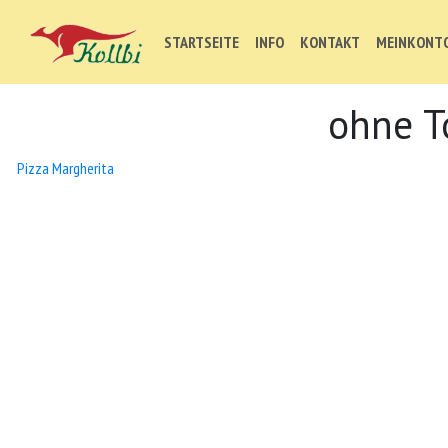
STARTSEITE
INFO
KONTAKT
MEINKONT
ohne 
Beitrags-
Pizza Margherita
Navigation