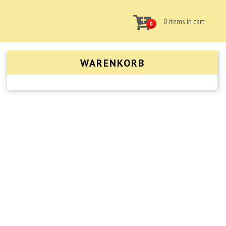
0 items in cart
0
WARENKORB