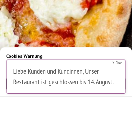
Cookies Warnung
X Close
Diese Website verwendet Cookies, um die Nutzung zu analysieren.
Liebe Kunden und Kundinnen, Unser
Es werden keine personenbezogenen Daten gespeichert.
Restaurant ist geschlossen bis 14. August.
OK
0 items in cart
0