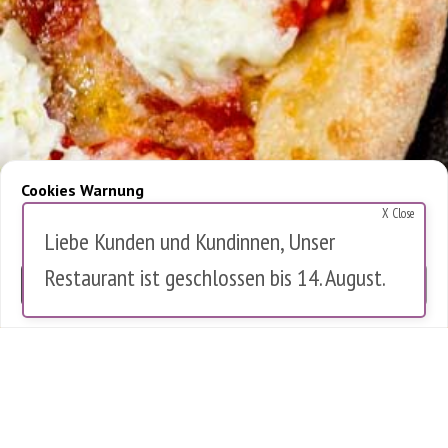
Cookies Warnung
X Close
Diese Website verwendet Cookies, um die Nutzung zu analysieren.
Liebe Kunden und Kundinnen, Unser
Es werden keine personenbezogenen Daten gespeichert.
Restaurant ist geschlossen bis 14. August.
OK
0 items in cart
0