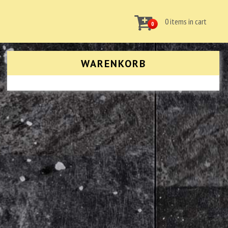
0 items in cart
0
WARENKORB