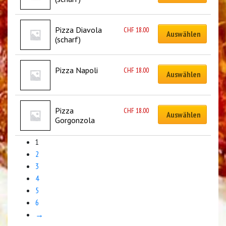
Pizza Diavola 
CHF
18.00
Auswählen
(scharf)
Pizza Napoli
CHF
18.00
Auswählen
Pizza 
CHF
18.00
Auswählen
Gorgonzola
1
2
3
4
5
6
→