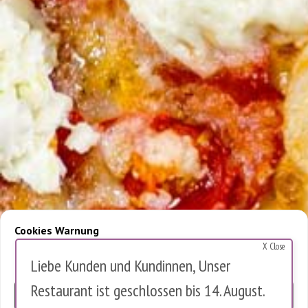
Cookies Warnung
X Close
Diese Website verwendet Cookies, um die Nutzung zu analysieren.
Liebe Kunden und Kundinnen, Unser
Es werden keine personenbezogenen Daten gespeichert.
Restaurant ist geschlossen bis 14. August.
OK
0 items in cart
0